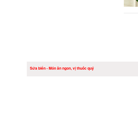
Sứa biển - Món ăn ngon, vị thuốc quý