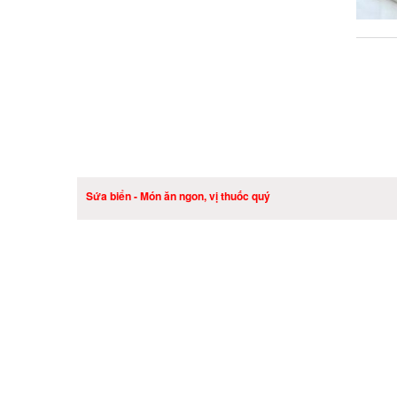
Sứa biển - Món ăn ngon, vị thuốc quý