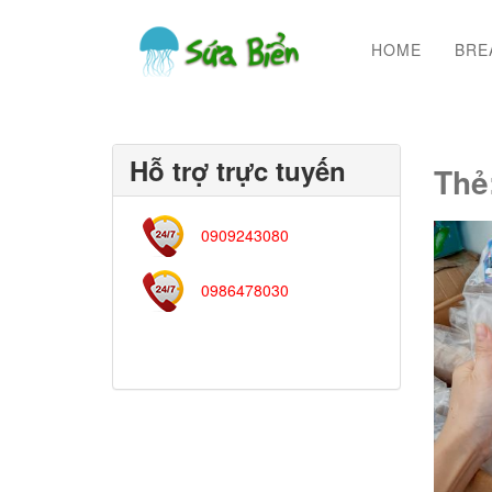
HOME
BRE
Hỗ trợ trực tuyến
Thẻ
0909243080
0986478030