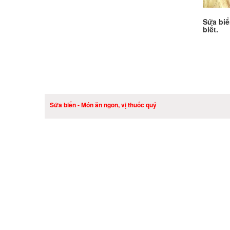
Sứa biê
biết.
Sứa biển - Món ăn ngon, vị thuốc quý